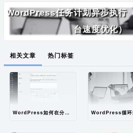
WordPress任务计划异步执行（
← 上一篇
台速度优化）
相关文章
热门标签
WordPress如何在分类自定义字段添加默认编辑器