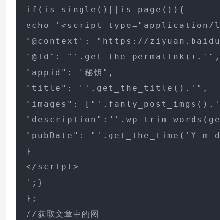
if(is_single()||is_page()){

echo '<script type="application/l
"@context": "https://ziyuan.baidu
"@id": "'.get_the_permalink().'",
"appid": "秘钥",

"title": "'.get_the_title().'",

"images": ["'.fanly_post_imgs().'
"description":"'.wp_trim_words(ge
"pubDate": "'.get_the_time('Y-m-d
}

</script>

';}

};

//获取文章中的图
