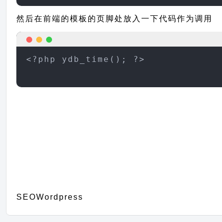
然后在前端的模板的页脚处放入一下代码作为调用
<?php ydb_time(); ?>
SEO
Wordpress