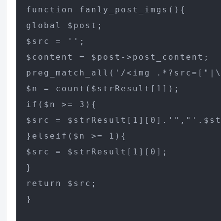
function fanly_post_imgs(){

global $post;

$src = '';

$content = $post->post_content; 

preg_match_all('/<img .*?src=["|\
$n = count($strResult[1]); 

if($n >= 3){

$src = $strResult[1][0].'","'.$st
}elseif($n >= 1){

$src = $strResult[1][0];

}

return $src;

}