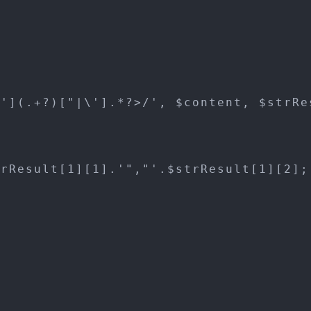
'](.+?)["|\'].*?>/', $content, $strRe
rResult[1][1].'","'.$strResult[1][2];
