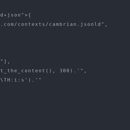
d+json">{

.com/contexts/cambrian.jsonld",



"],

t_the_content(), 300).'",

\TH:i:s').'"
