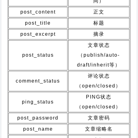
间）
post_content
正文
post_title
标题
post_excerpt
摘录
文章状态
post_status
（publish/auto-
draft/inherit等）
评论状态
comment_status
（open/closed）
PING状态
ping_status
（open/closed）
post_password
文章密码
post_name
文章缩略名