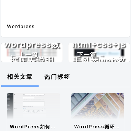
纯
Wordpress
wordpress数
html+css+js
← 上一篇
下一篇 →
据库表说明
手风琴web效
果
相关文章
热门标签
WordPress如何在分类自定义字段添加默认编辑器
WordPress循环描述调用无法限制字数，直接显示全文问题解决