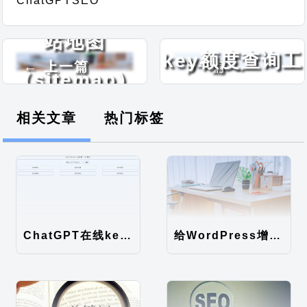
WordPress网
ChatGPT
SEO
ChatGPT在线
站地图
key额度查询工
← 上一篇
下一篇 →
（sitemap）
具
性能优化
相关文章
热门标签
ChatGPT在线key额度查询工具
给WordPress增加时间因子