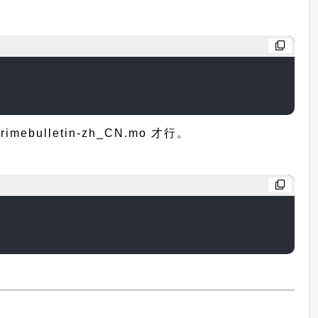
lletin-zh_CN.mo 才行。