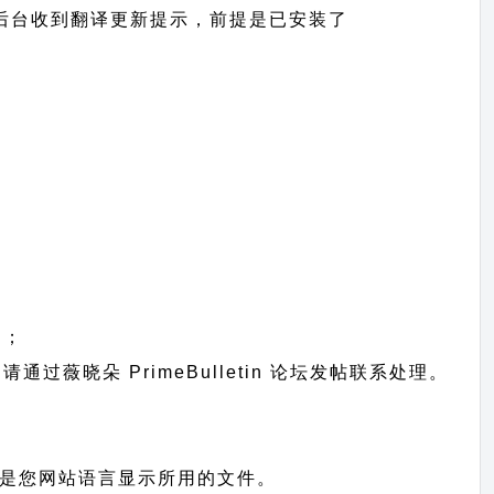
可以在网站后台收到翻译更新提示，前提是已安装了
中；
题请通过
薇晓朵 PrimeBulletin 论坛发帖
联系处理。
统识别，也就是您网站语言显示所用的文件。