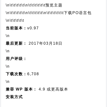
\n\t\t\t\t\t
\n\t\t\t\t\t\t
预览主题
\n\t\t\t\t\t
\n\t\t\t\t\t
\n\t\t\t\t\t\t
下载PO语言包
\n\t\t\t\t\t
当前版本：
v0.97
\n
最后更新：
2017年03月18日
\n
用户评级：
\n
下载次数：
6,708
\n
兼容 WP 版本：
4.9 或更高版本
安装方式