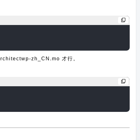
ectwp-zh_CN.mo 才行。