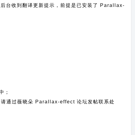
在网站后台收到翻译更新提示，前提是已安装了 Parallax-
中；
题请通过
薇晓朵 Parallax-effect 论坛发帖
联系处