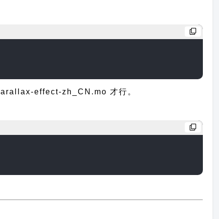
-effect-zh_CN.mo 才行。