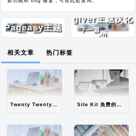
新功能和 bug 修复，可在此处查询。
Landing
giver主题汉化
Pageasy主题
← 上一篇
下一篇 →
包
汉化包
相关文章
热门标签
Twenty Twenty-Five 免费的WordPress内容主题
Site Kit 免费的WordPress数据统计插件