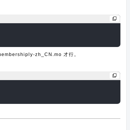
shiply-zh_CN.mo 才行。