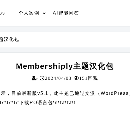
ss
个人案例
AI智能问答
y主题汉化包
Membershiply主题汉化包
2024/04/03
151围观
文演示，目前最新版v5.1，此主题已通过文派（WordPre
t\t\t\t\t\t
下载PO语言包
\n\t\t\t\t\t