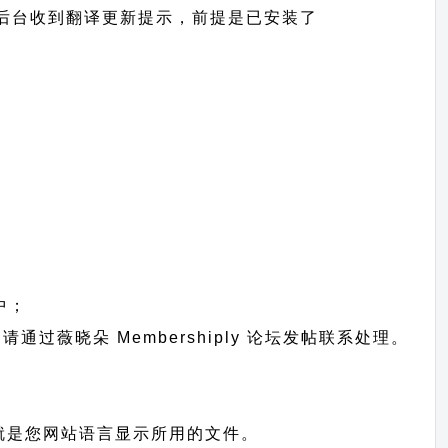
可以在网站后台收到翻译更新提示，前提是已安装了
中；
题请通过
薇晓朵 Membershiply 论坛发帖
联系处理。
统识别，也就是您网站语言显示所用的文件。