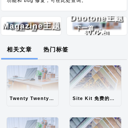
功能和 bug 修复，可在此处查询。
Daily
Duotone主题
Magazine主题
← 上一篇
下一篇 →
汉化包
汉化包
相关文章
热门标签
Twenty Twenty-Five 免费的WordPress内容主题
Site Kit 免费的WordPress数据统计插件