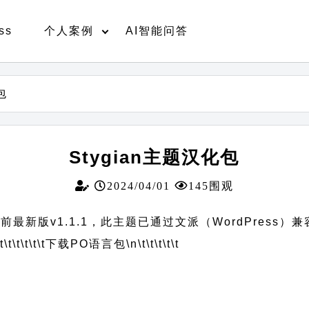
ss
个人案例
AI智能问答
包
Stygian主题汉化包
2024/04/01
145围观
前最新版v1.1.1，此主题已通过文派（WordPress）
t\t\t\t\t\t
下载PO语言包
\n\t\t\t\t\t