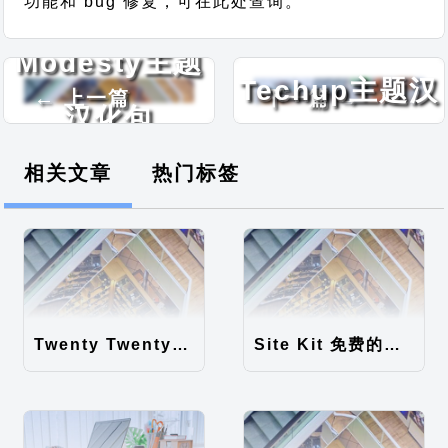
功能和 bug 修复，可在此处查询。
Responsive
Modesty主题
Techup主题汉
← 上一篇
下一篇 →
汉化包
化包
相关文章
热门标签
Twenty Twenty-Five 免费的WordPress内容主题
Site Kit 免费的WordPress数据统计插件