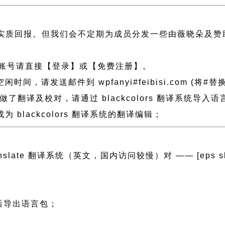
实质回报。但我们会不定期为成员分发一些由薇晓朵及赞
账号请直接【登录】或【免费注册】。
发送邮件到 wpfanyi#feibisi.com (将#替换为
rs 做了翻译及校对，请通过 blackcolors 翻译系
blackcolors 翻译系统的翻译编辑；
anslate 翻译系统（英文，国内访问较慢）对 —— [eps slug=”
然后导出语言包；
；