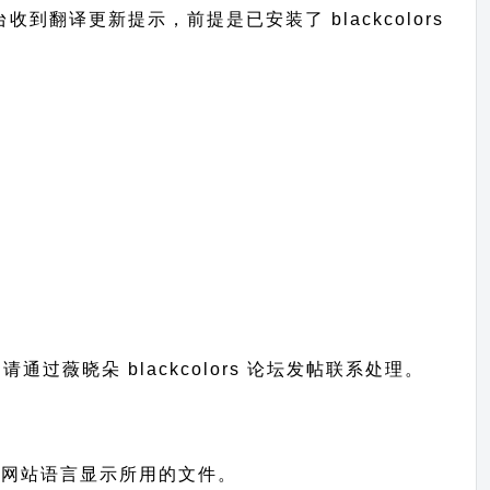
后台收到翻译更新提示，前提是已安装了 blackcolors
；
题请通过
薇晓朵 blackcolors 论坛发帖
联系处理。
，也就是您网站语言显示所用的文件。