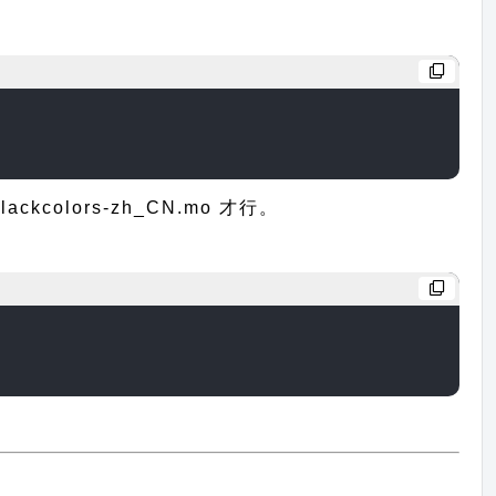
olors-zh_CN.mo 才行。