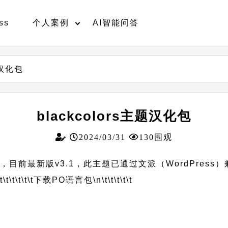
ss
个人案例
AI智能问答
题汉化包
blackcolors主题汉化包
2024/03/31
130围观
示，目前最新版v3.1，此主题已通过文派（WordPress
t\t\t\t\t\t
下载PO语言包
\n\t\t\t\t\t