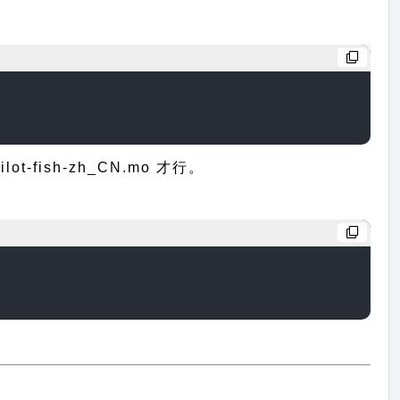
ish-zh_CN.mo 才行。