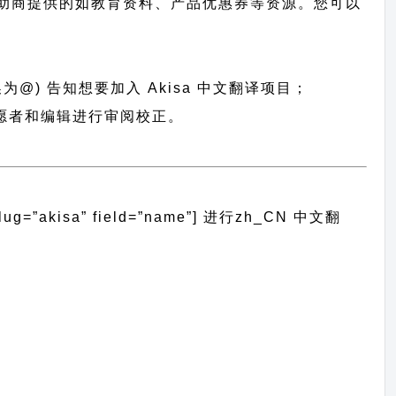
助商提供的如教育资料、产品优惠券等资源。您可以
换为@) 告知想要加入 Akisa 中文翻译项目；
便志愿者和编辑进行审阅校正。
”akisa” field=”name”]
进行
zh_CN
中文翻