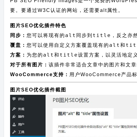
PB SEO Friendly Images是一个免费的Wo
要。要通过W3C认证的网站，还需要alt属性。
图片SEO优化插件特色
alt
title
同步：
您可以将现有的
同步到
，反之亦
alt
tit
覆盖：
您可以使用自定义方案覆盖现有的
和
alt
title
方案：
为您的
和
设置方案，以灵活地定
对于所有图片：
该插件非常适合文章中的图片和文章
WooCommerce支持：
用户WooCommerce产品标
图片SEO优化插件截图