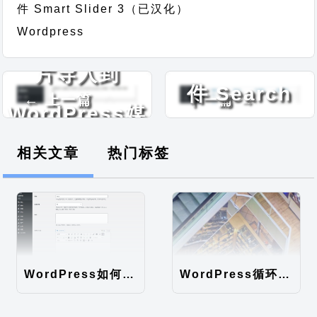
件 Smart Slider 3（已汉化）
WordPress搜
将FTP上传的图
Wordpress
索统计分析插
片导入到
件 Search
← 上一篇
下一篇 →
WordPress媒
Analytics（已
体库插件 （已
相关文章
热门标签
汉化）
汉化）
WordPress如何在分类自定义字段添加默认编辑器
WordPress循环描述调用无法限制字数，直接显示全文问题解决