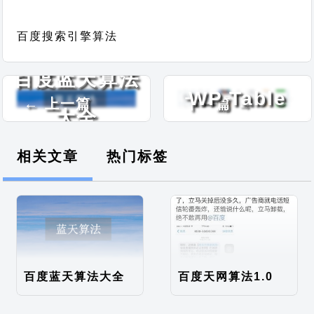
WordPress表
百度搜索引擎算法
格生成器插件
百度蓝天算法
WP Table
← 上一篇
下一篇 →
大全
Builder（已汉
相关文章
热门标签
化）
百度蓝天算法大全
百度天网算法1.0