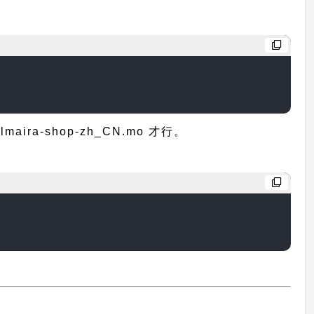
a-shop-zh_CN.mo 才行。