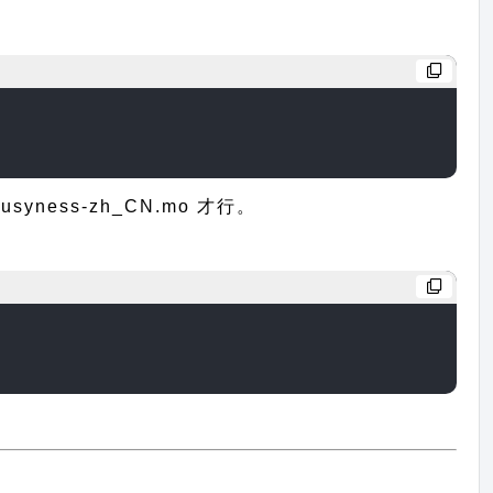
ess-zh_CN.mo 才行。