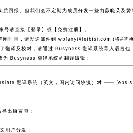
实质回报。但我们会不定期为成员分发一些由薇晓朵及赞
账号请直接【登录】或【免费注册】。
请发送邮件到 wpfanyi#feibisi.com (将#替换
 做了翻译及校对，请通过 Busyness 翻译系统导入语
 Busyness 翻译系统的翻译编辑；
ranslate 翻译系统（英文，国内访问较慢）对 —— [eps slug=
然后导出语言包；
；
 中文用户分发；