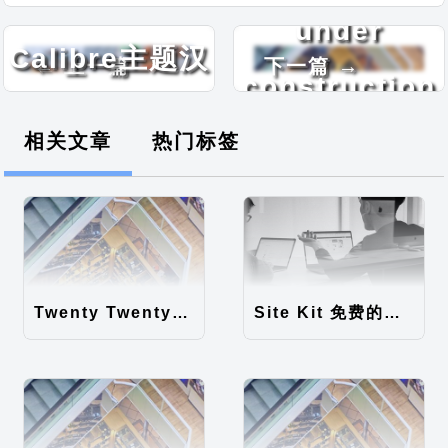
Real Estate
under
Calibre主题汉
← 上一篇
下一篇 →
construction
化包
主题汉化包
相关文章
热门标签
Twenty Twenty-Five 免费的WordPress内容主题
Site Kit 免费的WordPress数据统计插件