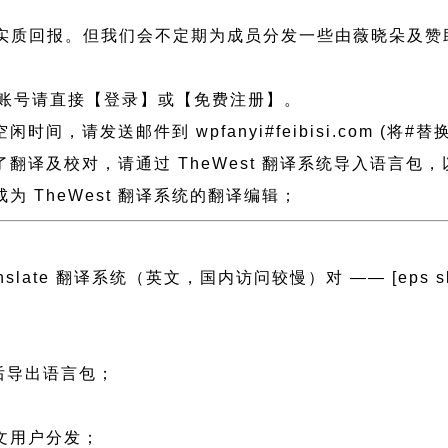
实质回报。但我们会不定期为成员分发一些由薇晓朵及赞
账号请直接【登录】或【免费注册】。
请发送邮件到 wpfanyi#feibisi.com (将#替
做了翻译及校对，请通过 TheWest 翻译系统导入语言
 TheWest 翻译系统的翻译编辑；
ranslate 翻译系统（英文，国内访问较慢）对 —— [eps slug=”
然后导出语言包；
；
中文用户分发；