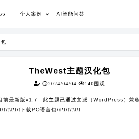
ss
个人案例
AI智能问答
化包
TheWest主题汉化包
2024/04/04
140围观
前最新版v1.7，此主题已通过文派（WordPress）兼
t\t\t\t\t\t
下载PO语言包
\n\t\t\t\t\t