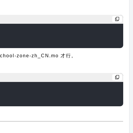
-zone-zh_CN.mo 才行。