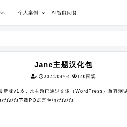
ss
个人案例
AI智能问答
Jane主题汉化包
2024/04/04
140围观
新版v1.6，此主题已通过文派（WordPress）兼容测
t\t\t\t\t\t
下载PO语言包
\n\t\t\t\t\t