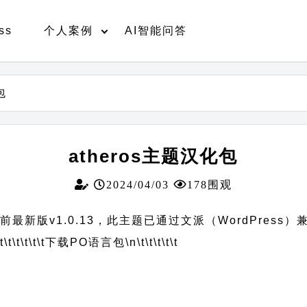
ss
个人案例
AI智能问答
包
atheros主题汉化包
2024/04/03
178围观
前最新版v1.0.13，此主题已通过文派（WordPress
t\t\t\t\t\t
下载PO语言包
\n\t\t\t\t\t