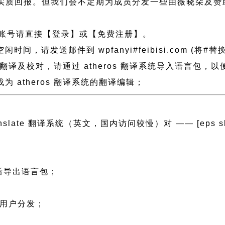
实质回报。但我们会不定期为成员分发一些由薇晓朵及赞
账号请直接【登录】或【免费注册】。
发送邮件到 wpfanyi#feibisi.com (将#替换
做了翻译及校对，请通过 atheros 翻译系统导入语言包
 atheros 翻译系统的翻译编辑；
ranslate 翻译系统（英文，国内访问较慢）对 —— [eps slug=”
然后导出语言包；
；
文用户分发；