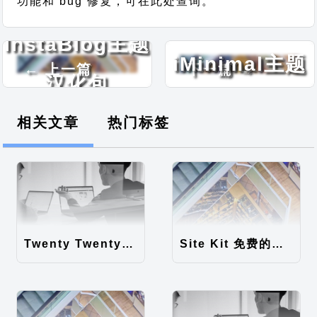
功能和 bug 修复，可在此处查询。
Shuttle
InstaBlog主题
iMinimal主题
← 上一篇
下一篇 →
汉化包
汉化包
相关文章
热门标签
Twenty Twenty-Five 免费的WordPress内容主题
Site Kit 免费的WordPress数据统计插件