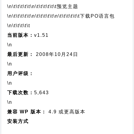
\n\t\t\t\t\t
\n\t\t\t\t\t\t
预览主题
\n\t\t\t\t\t
\n\t\t\t\t\t
\n\t\t\t\t\t\t
下载PO语言包
\n\t\t\t\t\t
当前版本：
v1.51
\n
最后更新：
2008年10月24日
\n
用户评级：
\n
下载次数：
5,643
\n
兼容 WP 版本：
4.9 或更高版本
安装方式