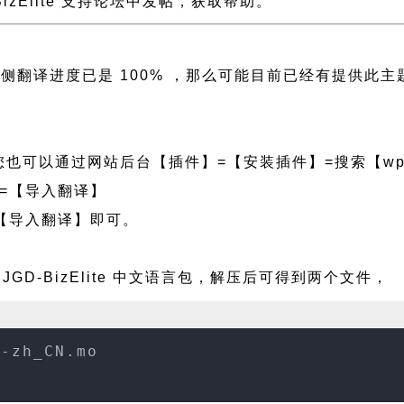
-BizElite 支持论坛中发帖，获取帮助。
e 且左侧翻译进度已是 100% ，那么可能目前已经有提
也可以通过网站后台【插件】=【安装插件】=搜索【wpf
=【导入翻译】
【导入翻译】即可。
JGD-BizElite 中文语言包，解压后可得到两个文件，
e-zh_CN.mo