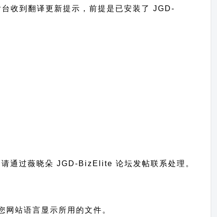
在网站后台收到翻译更新提示，前提是已安装了 JGD-
；
题请通过
薇晓朵 JGD-BizElite 论坛发帖
联系处理。
别，也就是您网站语言显示所用的文件。