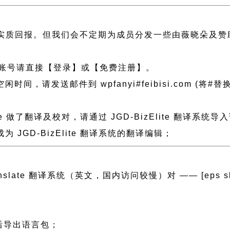
实质回报。但我们会不定期为成员分发一些由薇晓朵及赞
账号请直接【登录】或【免费注册】。
发送邮件到 wpfanyi#feibisi.com (将#替换为
ite 做了翻译及校对，请通过 JGD-BizElite 翻译
GD-BizElite 翻译系统的翻译编辑；
anslate 翻译系统（英文，国内访问较慢）对 —— [eps slug=”j
然后导出语言包；