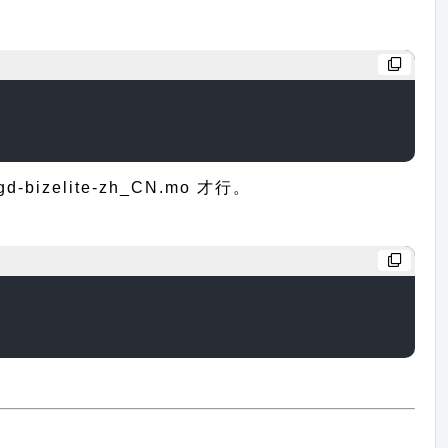
elite-zh_CN.mo 才行。