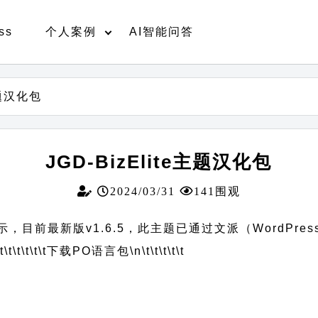
ss
个人案例
AI智能问答
主题汉化包
JGD-BizElite主题汉化包
2024/03/31
141围观
演示，目前最新版v1.6.5，此主题已通过文派（WordPre
t\t\t\t\t\t
下载PO语言包
\n\t\t\t\t\t