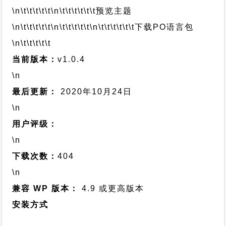
\n\t\t\t\t\t
\n\t\t\t\t\t\t
预览主题
\n\t\t\t\t\t
\n\t\t\t\t\t
\n\t\t\t\t\t\t
下载PO语言包
\n\t\t\t\t\t
当前版本：
v1.0.4
\n
最后更新：
2020年10月24日
\n
用户评级：
\n
下载次数：
404
\n
兼容 WP 版本：
4.9 或更高版本
安装方式