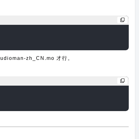
man-zh_CN.mo 才行。