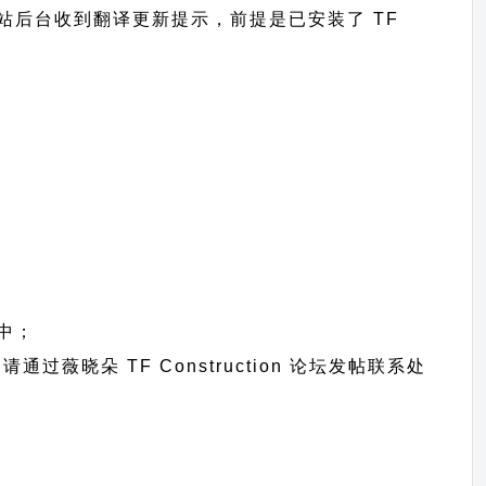
将可以在网站后台收到翻译更新提示，前提是已安装了 TF
中；
题请通过
薇晓朵 TF Construction 论坛发帖
联系处