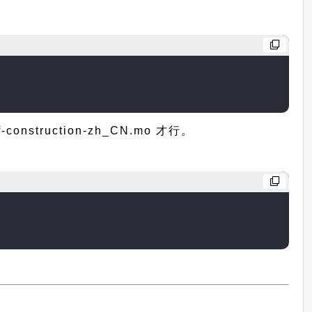
ruction-zh_CN.mo 才行。