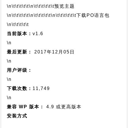
\n\t\t\t\t\t
\n\t\t\t\t\t\t
预览主题
\n\t\t\t\t\t
\n\t\t\t\t\t
\n\t\t\t\t\t\t
下载PO语言包
\n\t\t\t\t\t
当前版本：
v1.6
\n
最后更新：
2017年12月05日
\n
用户评级：
\n
下载次数：
11,749
\n
兼容 WP 版本：
4.9 或更高版本
安装方式