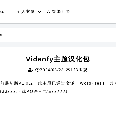
ss
个人案例
AI智能问答
包
Videofy主题汉化包
2024/03/28
173围观
前最新版v1.0.2，此主题已通过文派（WordPress）
t\t\t\t\t\t
下载PO语言包
\n\t\t\t\t\t