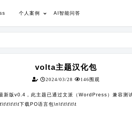
ss
个人案例
AI智能问答
volta主题汉化包
2024/03/28
146围观
新版v0.4，此主题已通过文派（WordPress）兼容测
t\t\t\t\t\t
下载PO语言包
\n\t\t\t\t\t