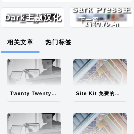
The Event
Sark Press主
Dark主题汉化
← 上一篇
下一篇 →
题汉化包
包
相关文章
热门标签
Twenty Twenty-Five 免费的WordPress内容主题
Site Kit 免费的WordPress数据统计插件